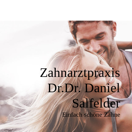
Zahnarztpraxis
Dr.Dr. Daniel
Salfelder
Einfach schöne Zähne